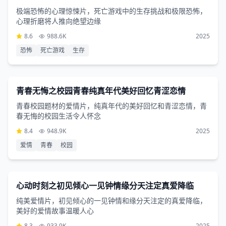
极端恐怖的心理惊悚片，死亡游戏中的生存挑战和极限恐怖，
心理折磨将人推向绝望边缘
8.6
988.6K
2025
恐怖
死亡游戏
生存
爱情片
2小时54分钟
青春无悔之校园青春纯真年代美好回忆青涩恋情
青春校园题材的爱情片，纯真年代的美好回忆和青涩恋情，青
春无悔的校园生活令人怀念
8.4
948.9K
2025
爱情
青春
校园
爱情片
2小时14分钟
心动时刻之初见倾心一见钟情缘分天注定真爱降临
纯美爱情片，初见倾心的一见钟情和缘分天注定的真爱降临，
美好的爱情故事温暖人心
8.3
933.9K
2025