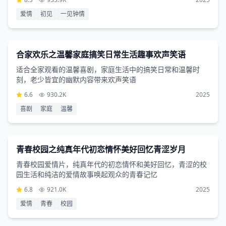
爱情
初见
一见钟情
喜剧片
3小时41分钟
合家欢乐之温馨家庭搞笑日常生活趣事欢声笑语
适合全家观看的温馨喜剧，家庭生活中的搞笑日常和温馨时
刻，老少皆宜的幽默内容带来欢声笑语
6.6
930.2K
2025
喜剧
家庭
温馨
爱情片
2小时26分钟
青春校园之纯真年代初恋情怀美好回忆青涩岁月
青春校园爱情片，纯真年代的初恋情怀和美好回忆，青涩的校
园生活和纯洁的爱情故事唤起观众的青春记忆
6.8
921.0K
2025
爱情
青春
校园
动作片