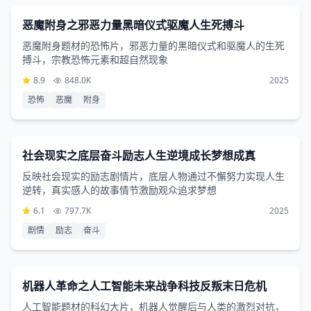
2小时2分钟
恶魔附身之邪恶力量黑暗仪式驱魔人生死搏斗
恶魔附身题材的恐怖片，邪恶力量的黑暗仪式和驱魔人的生死
搏斗，宗教恐怖元素和超自然现象
8.9
848.0K
2025
恐怖
恶魔
附身
剧情片
2小时46分钟
社会现实之底层奋斗励志人生逆境成长梦想成真
反映社会现实的励志剧情片，底层人物通过不懈努力实现人生
逆转，真实感人的故事情节激励观众追求梦想
6.1
797.7K
2025
剧情
励志
奋斗
科幻片
1小时28分钟
机器人革命之人工智能未来战争科技反叛末日危机
人工智能题材的科幻大片，机器人觉醒后与人类的激烈对抗，