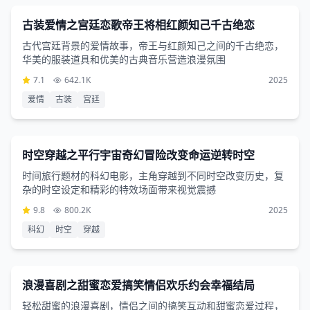
2小时40分钟
古装爱情之宫廷恋歌帝王将相红颜知己千古绝恋
古代宫廷背景的爱情故事，帝王与红颜知己之间的千古绝恋，
华美的服装道具和优美的古典音乐营造浪漫氛围
7.1
642.1K
2025
爱情
古装
宫廷
科幻片
3小时37分钟
时空穿越之平行宇宙奇幻冒险改变命运逆转时空
时间旅行题材的科幻电影，主角穿越到不同时空改变历史，复
杂的时空设定和精彩的特效场面带来视觉震撼
9.8
800.2K
2025
科幻
时空
穿越
喜剧片
3小时4分钟
浪漫喜剧之甜蜜恋爱搞笑情侣欢乐约会幸福结局
轻松甜蜜的浪漫喜剧，情侣之间的搞笑互动和甜蜜恋爱过程，