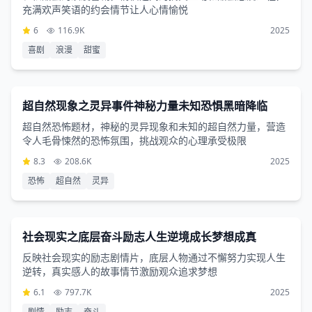
充满欢声笑语的约会情节让人心情愉悦
6
116.9K
2025
喜剧
浪漫
甜蜜
恐怖片
2小时58分钟
超自然现象之灵异事件神秘力量未知恐惧黑暗降临
超自然恐怖题材，神秘的灵异现象和未知的超自然力量，营造
令人毛骨悚然的恐怖氛围，挑战观众的心理承受极限
8.3
208.6K
2025
恐怖
超自然
灵异
剧情片
2小时46分钟
社会现实之底层奋斗励志人生逆境成长梦想成真
反映社会现实的励志剧情片，底层人物通过不懈努力实现人生
逆转，真实感人的故事情节激励观众追求梦想
6.1
797.7K
2025
剧情
励志
奋斗