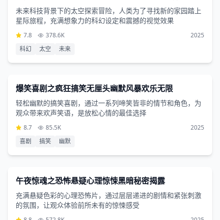
未来科技背景下的太空探索冒险，人类为了寻找新的家园踏上
星际旅程，充满想象力的科幻设定和震撼的视觉效果
7.8
378.6K
2025
科幻
太空
未来
喜剧片
2小时37分钟
爆笑喜剧之疯狂搞笑无厘头幽默风暴欢乐无限
轻松幽默的搞笑喜剧，通过一系列啼笑皆非的情节和角色，为
观众带来欢声笑语，是放松心情的最佳选择
8.7
85.5K
2025
喜剧
搞笑
幽默
恐怖片
2小时12分钟
午夜惊魂之恐怖悬疑心理惊悚黑暗秘密揭露
充满悬疑色彩的心理恐怖片，通过层层递进的剧情和紧张刺激
的氛围，让观众体验前所未有的惊悚感受
8.8
572.8K
2025