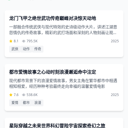
动作片
1小时1分钟
龙门飞甲之绝世武功传奇巅峰对决惊天动地
一部融合传统武侠与现代特效的史诗级动作大片，讲述江湖恩
怨情仇的传奇故事，精彩的武打场面和深刻的人物刻画让观众
沉浸其中
8.1
795.5K
2025
武侠
动作
传奇
爱情片
1小时27分钟
都市爱情故事之心动时刻浪漫邂逅命中注定
现代都市背景下的浪漫爱情故事，男女主角在繁华都市中相遇
相知相爱，经历种种考验最终走向幸福的温馨爱情电影
7.6
538.6K
2025
爱情
都市
浪漫
科幻片
2小时5分钟
星际穿越之未来世界科幻冒险宇宙探索奇幻之旅