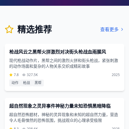
精选推荐
查看更多
动作片
3小时32分钟
枪战风云之黑帮火拼激烈对决街头枪战血雨腥风
现代枪战动作片，黑帮之间的激烈火拼和街头枪战，紧张刺激
的动作场面和复杂的人物关系交织成精彩故事
7.8
327.5K
2025
动作
枪战
黑帮
恐怖片
2小时58分钟
超自然现象之灵异事件神秘力量未知恐惧黑暗降临
超自然恐怖题材，神秘的灵异现象和未知的超自然力量，营造
令人毛骨悚然的恐怖氛围，挑战观众的心理承受极限
8.3
208.6K
2025