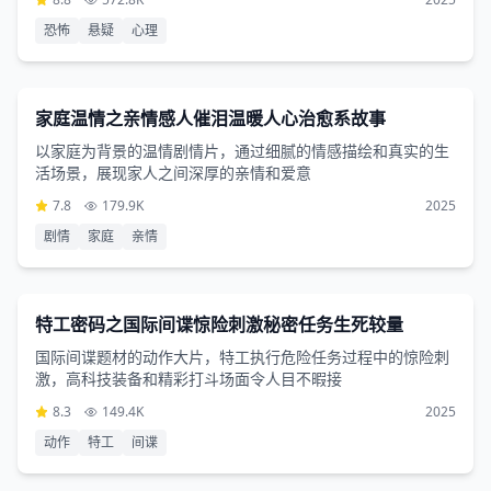
恐怖
悬疑
心理
剧情片
1小时39分钟
家庭温情之亲情感人催泪温暖人心治愈系故事
以家庭为背景的温情剧情片，通过细腻的情感描绘和真实的生
活场景，展现家人之间深厚的亲情和爱意
7.8
179.9K
2025
剧情
家庭
亲情
动作片
1小时15分钟
特工密码之国际间谍惊险刺激秘密任务生死较量
国际间谍题材的动作大片，特工执行危险任务过程中的惊险刺
激，高科技装备和精彩打斗场面令人目不暇接
8.3
149.4K
2025
动作
特工
间谍
爱情片